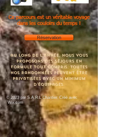
Ce parcours est un véritable voyage
dans les couloirs du temps !
Réservation
au long de l’année, nous vous
proposons des séjours en
formule tout compris. Toutes
nos randonnées peuvent être
privatisées avec un minimum
d'équipages.
© 2023 par S.A.R.L Chantier. Créé avec
Wix.com