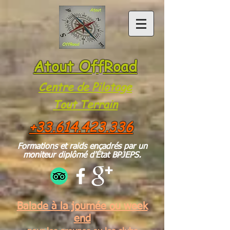
Atout OffRoad
Centre de Pilotage
Tou
t Te
rrain
+33.614.423.336
Formations et raids encadrés par un
moniteur diplômé d'État BPJEPS.
Balade à la journée ou week
end